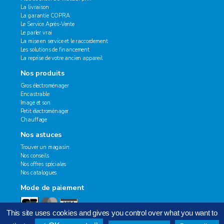
La livraison
La garantie COPRA
Le Service Après-Vente
Le parler vrai
La mise en service et le raccordement
Les solutions de financement
La reprise de votre ancien appareil
Nos produits
Gros électroménager
Encastrable
Image et son
Petit électroménager
Chauffage
Nos astuces
Trouver un magasin
Nos conseils
Nos offres spéciales
Nos catalogues
Mode de paiement
This site uses cookies and gives you control over what you want to