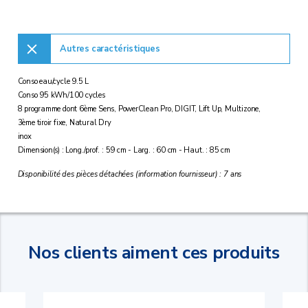
Autres caractéristiques
Conso eau/cycle 9.5 L
Conso 95 kWh/100 cycles
8 programme dont 6ème Sens, PowerClean Pro, DIGIT, Lift Up, Multizone,
3ème tiroir fixe, Natural Dry
inox
Dimension(s) : Long./prof. : 59 cm - Larg. : 60 cm - Haut. : 85 cm
Disponibilité des pièces détachées (information fournisseur) : 7 ans
Nos clients aiment ces produits