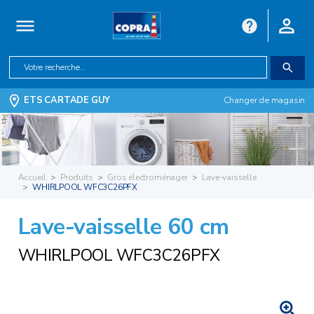
ETS CARTADE GUY
Changer de magasin
Accueil
Produits
Gros électroménager
Lave-vaisselle
WHIRLPOOL WFC3C26PFX
Lave-vaisselle 60 cm
WHIRLPOOL WFC3C26PFX