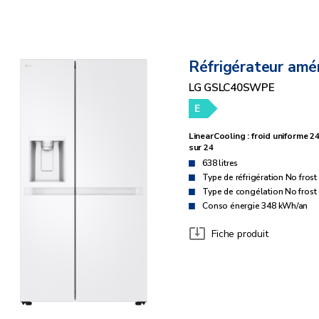
Réfrigérateur amér
LG GSLC40SWPE
E
LinearCooling : froid uniforme 2
sur 24
638 litres
Type de réfrigération No frost
Type de congélation No frost
Conso énergie 348 kWh/an
Fiche produit