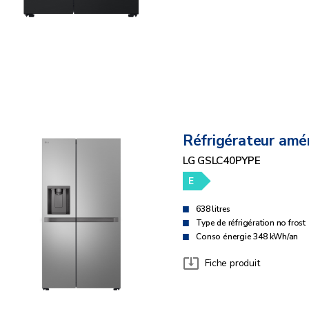
Réfrigérateur amér
LG GSLC40PYPE
E
638 litres
Type de réfrigération no frost
Conso énergie 348 kWh/an
Fiche produit