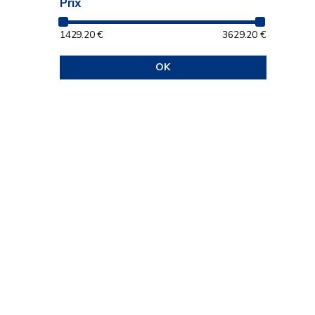
Prix
1429.20
€
3629.20
€
OK