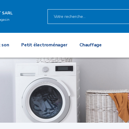
T SARL
agasin
 son
Petit électroménager
Chauffage