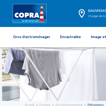
DAUVISSA
Changer de m
Gros électroménager
Encastrable
Image et
Accueil
Produits
Gros électroménager
Réfrigérateur