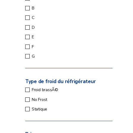
B
C
D
E
F
G
Type de froid du réfrigérateur
Froid brassÃ©
No Frost
Statique