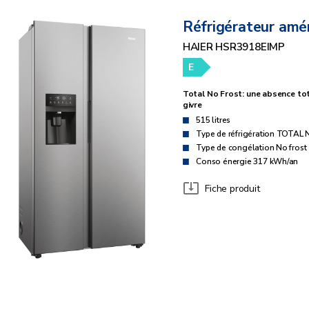
Réfrigérateur amér
HAIER HSR3918EIMP
E
Total No Frost: une absence to
givre
515 litres
Type de réfrigération TOTA
Type de congélation No frost
Conso énergie 317 kWh/an
Fiche produit