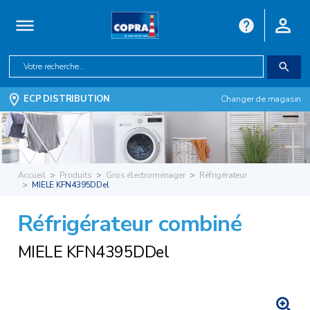
ECP DISTRIBUTION
Changer de magasin
Accueil
Produits
Gros électroménager
Réfrigérateur
MIELE KFN4395DDel
Réfrigérateur combiné
MIELE KFN4395DDel