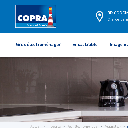
BRICODO
Changer de m
Gros électroménager
Encastrable
Image et
Accueil
Produits
Petit électroménager
Aspirateur