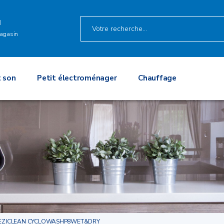
M
agasin
 son
Petit électroménager
Chauffage
EZICLEAN CYCLOWASHP8WET&DRY