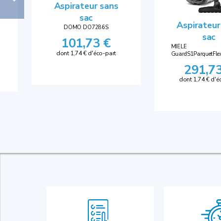
Aspirateur sans
sac
Aspirateur
DOMO DO7286S
sac
101,73 €
MIELE
dont 1,74 € d'éco-part
GuardS1ParquetFle
291,7
dont 1,74 € d'é