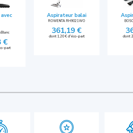
 avec
Aspirateur balai
Aspi
ROWENTA RH9021WO
BOSC
361,19 €
3
xBlanc
dont 1,20 € d'éco-part
dont 2
3 €
co-part