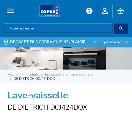
DEGAY ET FILS COPRA CUISINE-PLAISIR
Changer de magasin
Accueil
Produits
Encastrable
Lave-vaisselle
DE DIETRICH DCJ424DQX
Lave-vaisselle
DE DIETRICH DCJ424DQX