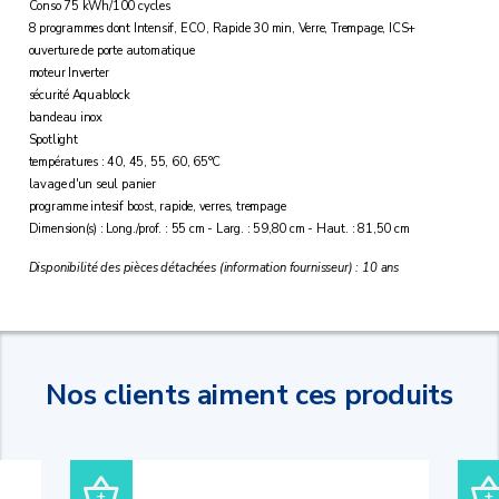
Conso 75 kWh/100 cycles
8 programmes dont Intensif, ECO, Rapide 30 min, Verre, Trempage, ICS+
ouverture de porte automatique
moteur Inverter
sécurité Aquablock
bandeau inox
Spotlight
températures : 40, 45, 55, 60, 65°C
lavage d'un seul panier
programme intesif boost, rapide, verres, trempage
Dimension(s) : Long./prof. : 55 cm - Larg. : 59,80 cm - Haut. : 81,50 cm
Disponibilité des pièces détachées (information fournisseur) : 10 ans
Nos clients aiment ces produits