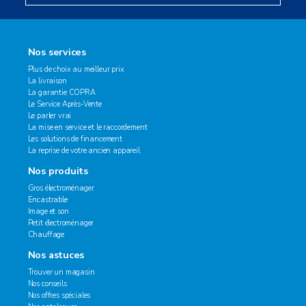
Nos services
Plus de choix au meilleur prix
La livraison
La garantie COPRA
Le Service Après-Vente
Le parler vrai
La mise en service et le raccordement
Les solutions de financement
La reprise de votre ancien appareil
Nos produits
Gros électroménager
Encastrable
Image et son
Petit électroménager
Chauffage
Nos astuces
Trouver un magasin
Nos conseils
Nos offres spéciales