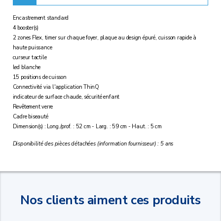
Encastrement standard
4 booster(s)
2 zones Flex, timer sur chaque foyer, plaque au design épuré, cuisson rapide à
haute puissance
curseur tactile
led blanche
15 positions de cuisson
Connectivité via l'application ThinQ
indicateur de surface chaude, sécurité enfant
Revêtement verre
Cadre biseauté
Dimension(s) : Long./prof. : 52 cm - Larg. : 59 cm - Haut. : 5 cm
Disponibilité des pièces détachées (information fournisseur) : 5 ans
Nos clients aiment ces produits