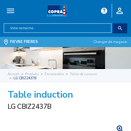
FIEVRE FRERES
Changer de magasin
Accueil
Produits
Encastrable
Table de cuisson
LG CBIZ2437B
Table induction
LG CBIZ2437B