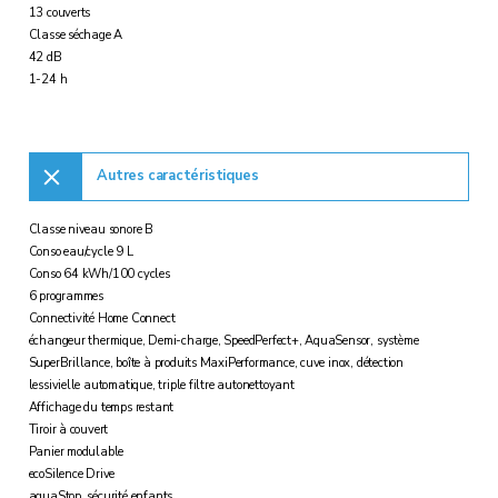
13 couverts
Classe séchage A
42 dB
1-24 h
Autres caractéristiques
Classe niveau sonore B
Conso eau/cycle 9 L
Conso 64 kWh/100 cycles
6 programmes
Connectivité Home Connect
échangeur thermique, Demi-charge, SpeedPerfect+, AquaSensor, système
SuperBrillance, boîte à produits MaxiPerformance, cuve inox, détection
lessivielle automatique, triple filtre autonettoyant
Affichage du temps restant
Tiroir à couvert
Panier modulable
ecoSilence Drive
aquaStop, sécurité enfants