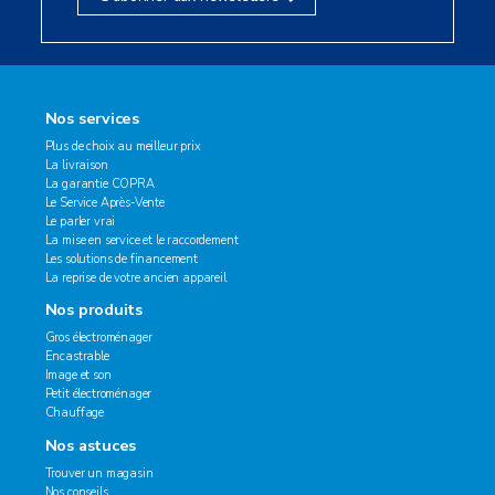
Nos services
Plus de choix au meilleur prix
La livraison
La garantie COPRA
Le Service Après-Vente
Le parler vrai
La mise en service et le raccordement
Les solutions de financement
La reprise de votre ancien appareil
Nos produits
Gros électroménager
Encastrable
Image et son
Petit électroménager
Chauffage
Nos astuces
Trouver un magasin
Nos conseils