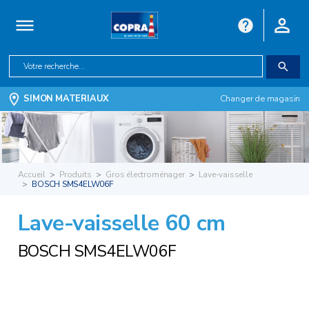
SIMON MATERIAUX
Changer de magasin
Accueil
Produits
Gros électroménager
Lave-vaisselle
BOSCH SMS4ELW06F
Lave-vaisselle 60 cm
BOSCH SMS4ELW06F