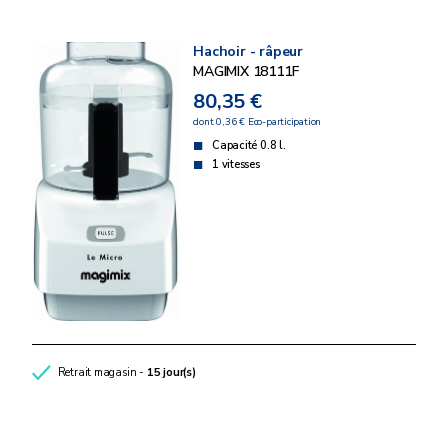
Hachoir - râpeur
MAGIMIX 18111F
80,35 €
dont 0,36 € Eco-participation
Capacité 0.8 l.
1 vitesses
Retrait magasin -
15 jour(s)