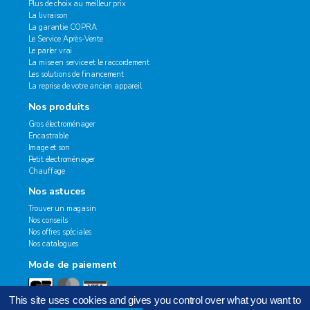
Plus de choix au meilleur prix
La livraison
La garantie COPRA
Le Service Après-Vente
Le parler vrai
La mise en service et le raccordement
Les solutions de financement
La reprise de votre ancien appareil
Nos produits
Gros électroménager
Encastrable
Image et son
Petit électroménager
Chauffage
Nos astuces
Trouver un magasin
Nos conseils
Nos offres spéciales
Nos catalogues
Mode de paiement
This site uses cookies and gives you control over what you want to