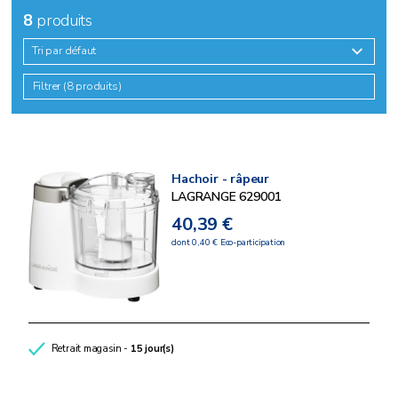
8
produits
Tri par défaut
Filtrer (8 produits)
Hachoir - râpeur
LAGRANGE 629001
40,39 €
dont 0,40 € Eco-participation
Retrait magasin -
15 jour(s)