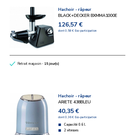
Hachoir - râpeur
BLACK+DECKER BXMMA1000E
126,57 €
dont 0,58 € Eco-participation
Retrait magasin -
15 jour(s)
Hachoir - râpeur
ARIETE 438BLEU
40,35 €
dont 0,36 € Eco-participation
Capacité 0.6 l.
2 vitesses