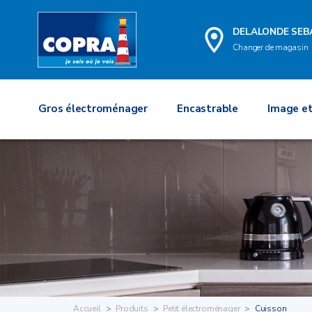
DELALONDE SEB
Changer de magasin
Gros électroménager
Encastrable
Image et
Accueil
Produits
Petit électroménager
Cuisson