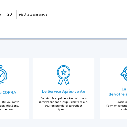
er
résultats par page
La
Le Service Après-vente
ie COPRA
de votre 
Sur simple appel de votre part, nous
PRA vous offre
intervenons dans les plus brefs délais,
Soucieux
garantie 2 ans,
pour un premier diagnostic et
l’environnement
n d’oeuvre.
réparation.
anci