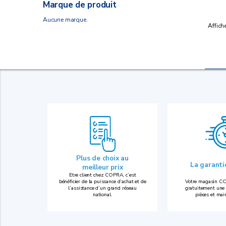
Marque de produit
Aucune marque.
Affich
Plus de choix au
La garant
meilleur prix
Etre client chez COPRA, c’est
bénéficier de la puissance d’achat et de
Votre magasin CO
l’assistance d’un grand réseau
gratuitement une 
national.
pièces et mai