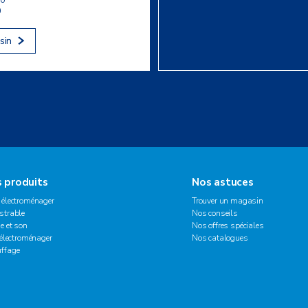
0
sin
 produits
Nos astuces
 électroménager
Trouver un magasin
strable
Nos conseils
e et son
Nos offres spéciales
 électroménager
Nos catalogues
ffage