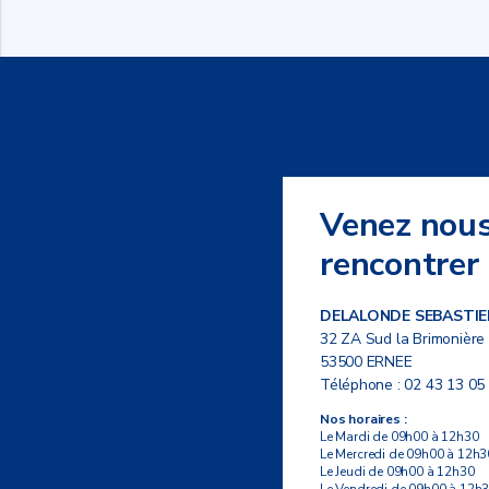
Venez nou
rencontrer
DELALONDE SEBASTIE
32 ZA Sud la Brimonière
53500 ERNEE
Téléphone :
02 43 13 05
Nos horaires :
Le Mardi de 09h00 à 12h30
Le Mercredi de 09h00 à 12h3
Le Jeudi de 09h00 à 12h30
Le Vendredi de 09h00 à 12h