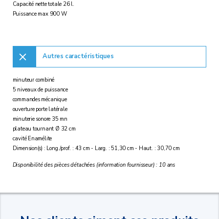
Capacité nette totale 26 l.
Puissance max 900 W
Autres caractéristiques
minuteur combiné
5 niveaux de puissance
commandes mécanique
ouverture porte latérale
minuterie sonore 35 mn
plateau tournant Ø 32 cm
cavité Enamélite
Dimension(s) : Long./prof. : 43 cm - Larg. : 51,30 cm - Haut. : 30,70 cm
Disponibilité des pièces détachées (information fournisseur) : 10 ans