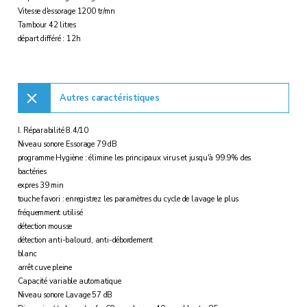
Vitesse d'essorage 1200 tr/mn
Tambour 42 litres
départ différé : 12h
Autres caractéristiques
I. Réparabilité 8.4/10
Niveau sonore Essorage 79 dB
programme Hygiène : élimine les principaux virus et jusqu'à 99.9% des
bactéries
expres 39 min
touche favori : enregistrez les paramètres du cycle de lavage le plus
fréquemment utilisé
détection mousse
détection anti-balourd, anti-débordement
blanc
arrêt cuve pleine
Capacité variable automatique
Niveau sonore Lavage 57 dB