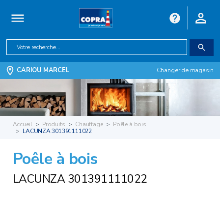
CARIOU MARCEL
Changer de magasin
Accueil
Produits
Chauffage
Poêle à bois
LACUNZA 301391111022
Poêle à bois
LACUNZA 301391111022