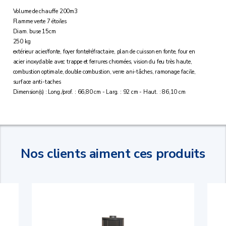
Volume de chauffe 200m3
Flamme verte 7 étoiles
Diam. buse 15cm
250 kg
extérieur acier/fonte, foyer fonte/réfractaire, plan de cuisson en fonte, four en
acier inoxydable avec trappe et ferrures chromées, vision du feu très haute,
combustion optimale, double combustion, verre ani-tâches, ramonage facile,
surface anti-taches
Dimension(s) : Long./prof. : 66,80 cm - Larg. : 92 cm - Haut. : 86,10 cm
Nos clients aiment ces produits