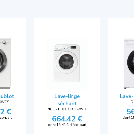
hublot
Lave-linge
Lave-
60WCS
séchant
LG
2 €
5
INDESIT BDE76435WVFR
664,42 €
éco-part
dont 1
dont 15,42 € d'éco-part