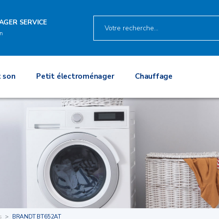
AGER SERVICE
in
 son
Petit électroménager
Chauffage
s
BRANDT BT652AT