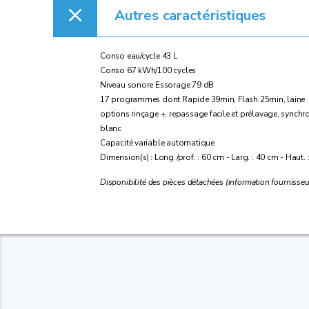
Autres caractéristiques
Conso eau/cycle 43 L
Conso 67 kWh/100 cycles
Niveau sonore Essorage 79 dB
17 programmes dont Rapide 39min, Flash 25min, laine
options rinçage +, repassage facile et prélavage, synchr
blanc
Capacité variable automatique
Dimension(s) : Long./prof. : 60 cm - Larg. : 40 cm - Haut.
Disponibilité des pièces détachées (information fournisseu