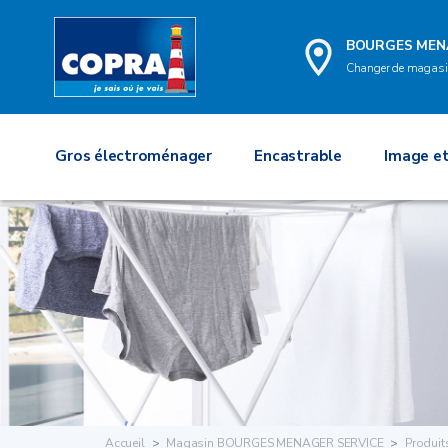
BOURGES MEN
Changer de magas
Gros électroménager
Encastrable
Image et
Accueil
Magasin BOURGES MENAGER SERVICE
Produit