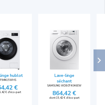
linge hublot
Lave-linge
 F94N15WHS
séchant
64,42 €
SAMSUNG WD80T4046EW
864,42 €
5,42 € d'éco-part
dont 15,42 € d'éco-part